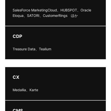
SalesForce MarketingCloud、HUBSPOT、Oracle
Eloqua、SATORI、CustomerRings ほか
CDP
Treasure Data、Tealium
CX
Medallia、Karte
CMS